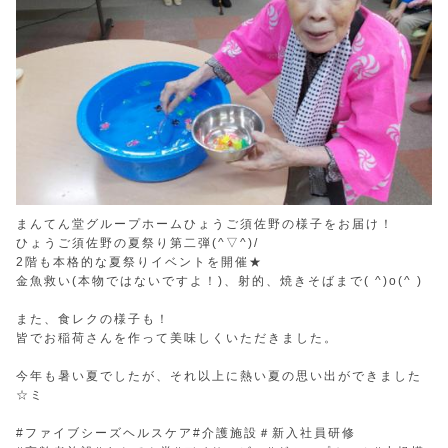
まんてん堂グループホームひょうご須佐野の様子をお届け！
ひょうご須佐野の夏祭り第二弾(^▽^)/
2階も本格的な夏祭りイベントを開催★
金魚救い(本物ではないですよ！)、射的、焼きそばまで( ^)o(^ )
また、食レクの様子も！
皆でお稲荷さんを作って美味しくいただきました。
今年も暑い夏でしたが、それ以上に熱い夏の思い出ができました
☆ミ
#ファイブシーズヘルスケア#介護施設＃新入社員研修