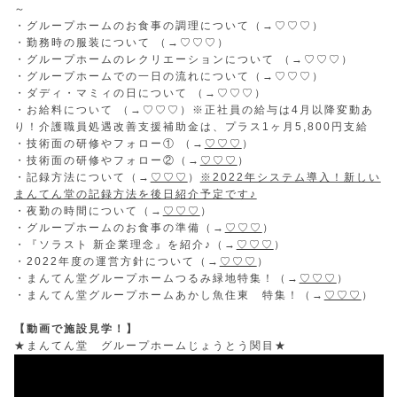
～
・グループホームのお食事の調理について（→
♡♡♡
）
・勤務時の服装について （→
♡♡♡
）
・グループホームのレクリエーションについて （→
♡♡♡
）
・グループホームでの一日の流れについて（→
♡♡♡
）
・ダディ・マミィの日について （→
♡♡♡
）
・お給料について （→
♡♡♡
）※正社員の給与は4月以降変動あ
り！介護職員処遇改善支援補助金は、プラス1ヶ月5,800円支給
・技術面の研修やフォロー① （→
♡♡♡
）
・技術面の研修やフォロー②（→
♡♡♡
）
・記録方法について（→
♡♡♡
）
※2022年システム導入！新しい
まんてん堂の記録方法を後日紹介予定です♪
・夜勤の時間について（→
♡♡♡
）
・グループホームのお食事の準備（→
♡♡♡
）
・『ソラスト 新企業理念』を紹介♪（→
♡♡♡
）
・2022年度の運営方針について（→
♡♡♡
）
・まんてん堂グループホームつるみ緑地特集！（→
♡♡♡
）
・まんてん堂グループホームあかし魚住東 特集！（→
♡♡♡
）
【動画で施設見学！】
★まんてん堂 グループホームじょうとう関目★