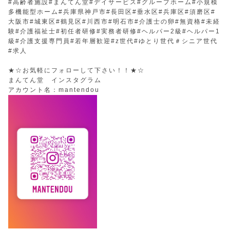
#高齢者施設#まんてん堂#デイサービス#グループホーム#小規模
多機能型ホーム#兵庫県神戸市#長田区#垂水区#兵庫区#須磨区#
大阪市#城東区#鶴見区#川西市#明石市#介護士の卵#無資格#未経
験#介護福祉士#初任者研修#実務者研修#ヘルパー2級#ヘルパー1
級#介護支援専門員#若年層歓迎#z世代#ゆとり世代＃シニア世代
#求人
★☆お気軽にフォローして下さい！！★☆
まんてん堂 インスタグラム
アカウント名：mantendou