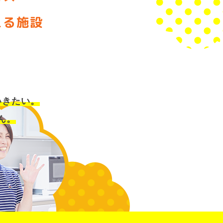
える施設
いきたい。
ん。