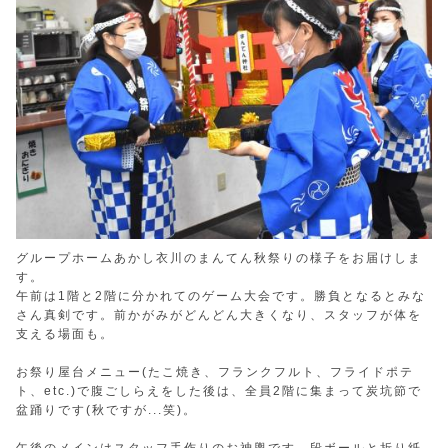
グループホームあかし衣川のまんてん秋祭りの様子をお届けしま
す。
午前は1階と2階に分かれてのゲーム大会です。勝負となるとみな
さん真剣です。前かがみがどんどん大きくなり、スタッフが体を
支える場面も。
お祭り屋台メニュー(たこ焼き、フランクフルト、フライドポテ
ト、etc.)で腹ごしらえをした後は、全員2階に集まって炭坑節で
盆踊りです(秋ですが...笑)。
午後のメインはスタッフ手作りのお神輿です。段ボールと折り紙