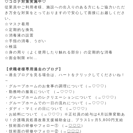
♡コロナ対策実施中♡
従業員やご利用者様、施設への出入りのある方にもご協力いただ
き万全な対策をとっておりますので安心して面接にお越しくださ
い。
☆マスク着用
☆定期的な換気
☆消毒液の設置
☆手指の消毒、うがい
☆検温
☆身の周り（よく使用したり触れる部分）の定期的な消毒
☆面会制限 etc…
【求職者様専用過去のブログ】
～過去ブログを見る場合は、ハートをクリックしてくださいね！
～
・グループホームのお食事の調理について（→
♡♡♡
）
・勤務時の服装について （→
♡♡♡
）
・グループホームのレクリエーションについて （→
♡♡♡
）
・グループホームでの一日の流れについて（→
♡♡♡
）
・ダディ・マミィの日について （→
♡♡♡
）
・お給料について （→
♡♡♡
）※正社員の給与は4月以降変動あ
り！介護職員処遇改善支援補助金は、プラス1ヶ月5,800円支給
・技術面の研修やフォロー① （→
♡♡♡
）
・技術面の研修やフォロー②（→
♡♡♡
）