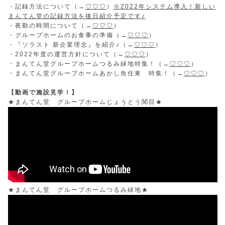
・記録方法について（→
♡♡♡
）
※2022年システム導入！新しい
まんてん堂の記録方法を後日紹介予定です♪
・夜勤の時間について（→
♡♡♡
）
・グループホームのお食事の準備（→
♡♡♡
）
・『ソラスト 新企業理念』を紹介♪（→
♡♡♡
）
・2022年度の運営方針について（→
♡♡♡
）
・まんてん堂グループホームつるみ緑地特集！（→
♡♡♡
）
・まんてん堂グループホームあかし魚住東 特集！（→
♡♡♡
）
【動画で施設見学！】
★まんてん堂 グループホームじょうとう関目★
★まんてん堂 グループホームつるみ緑地★