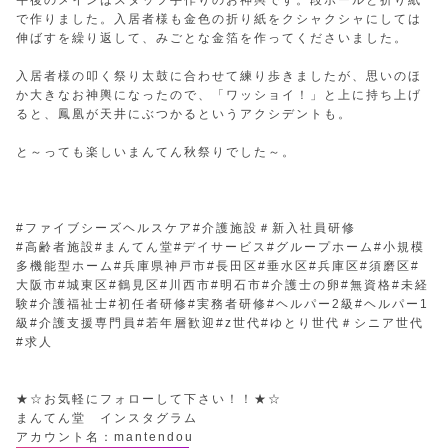
で作りました。入居者様も金色の折り紙をクシャクシャにしては
伸ばすを繰り返して、みごとな金箔を作ってくださいました。
入居者様の叩く祭り太鼓に合わせて練り歩きましたが、思いのほ
か大きなお神輿になったので、「ワッショイ！」と上に持ち上げ
ると、鳳凰が天井にぶつかるというアクシデントも。
と～っても楽しいまんてん秋祭りでした～。
#ファイブシーズヘルスケア#介護施設＃新入社員研修
#高齢者施設#まんてん堂#デイサービス#グループホーム#小規模
多機能型ホーム#兵庫県神戸市#長田区#垂水区#兵庫区#須磨区#
大阪市#城東区#鶴見区#川西市#明石市#介護士の卵#無資格#未経
験#介護福祉士#初任者研修#実務者研修#ヘルパー2級#ヘルパー1
級#介護支援専門員#若年層歓迎#z世代#ゆとり世代＃シニア世代
#求人
★☆お気軽にフォローして下さい！！★☆
まんてん堂 インスタグラム
アカウント名：mantendou